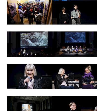
NEWSLETTER
PRESSE
IMPRESSUM
ARCHIV
COOKIES
de
en