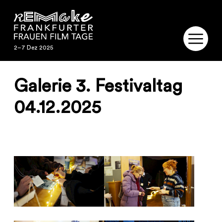
2–7 Dez 2025
2–7 Dez 2025
REMAKE
Galerie 3. Festivaltag
PROGRAMM
04.12.2025
SERVICE
PUBLIKATIONEN
RESTAURIERUNG
KONTAKT