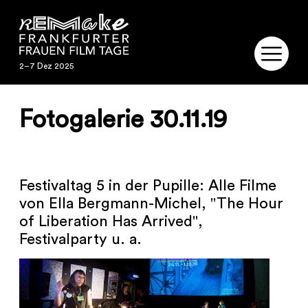
2–7 Dez 2025
2–7 Dez 2025
REMAKE
Fotogalerie 30.11.19
PROGRAMM
SERVICE
Festivaltag 5 in der Pupille: Alle Filme
von Ella Bergmann-Michel, "The Hour
PUBLIKATIONEN
of Liberation Has Arrived",
Festivalparty u. a.
RESTAURIERUNG
KONTAKT