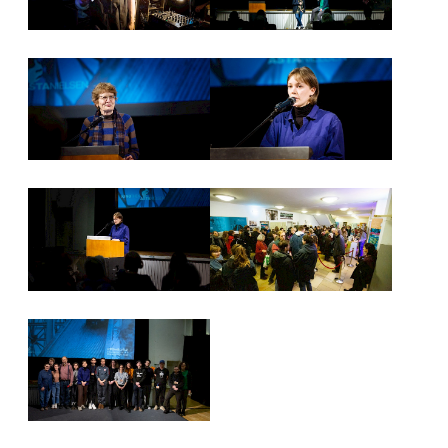
NEWSLETTER
PRESSE
IMPRESSUM
ARCHIV
COOKIES
de
en