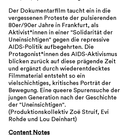
NEWSLETTER
Der Dokumentarfilm taucht ein in die
vergessenen Proteste der pulsierenden
PRESSE
80er/90er Jahre in Frankfurt, als
Aktivist*innen in einer "Solidarität der
IMPRESSUM
Uneinsichtigen" gegen die repressive
AIDS-Politik aufbegehrten. Die
ARCHIV
Protagonist*innen des AIDS-Aktivismus
blicken zurück auf diese prägende Zeit
und ergänzt durch wiederentdecktes
Filmmaterial entsteht so ein
vielschichtiges, kritisches Porträt der
COOKIES
de
en
Bewegung. Eine queere Spurensuche der
jungen Generation nach der Geschichte
der "Uneinsichtigen".
(Produktionskollektiv Zoë Struif, Evi
Rohde und Lou Deinhart)
Content Notes