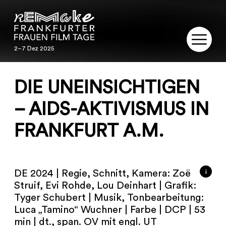
2–7 Dez 2025
2–7 Dez 2025
REMAKE
DIE UNEINSICHTIGEN
PROGRAMM
– AIDS-AKTIVISMUS IN
FRANKFURT A.M.
SERVICE
PUBLIKATIONEN
i
DE 2024 | Regie, Schnitt, Kamera: Zoë
RESTAURIERUNG
Struif, Evi Rohde, Lou Deinhart | Grafik:
Tyger Schubert | Musik, Tonbearbeitung:
KONTAKT
Luca „Tamino“ Wuchner | Farbe | DCP | 53
min | dt., span. OV mit engl. UT