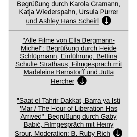
Begrüßung durch Karola Gramann,
Katja Wiederspahn, Ursula Pürrer
und Ashley Hans Scheirl
Set cookie to view
External Media (Vimeo)
"Alle Filme von Ella Bergmann-
Michel": Begrüßung durch Heide
Schlüpmann, Einführung: Bettina
Schulte Strathaus, Filmgespräch mit
Set cookie to view
Madeleine Bernstorff und Jutta
External Media (Vimeo)
Hercher
"Saat el Tahrir Dakkat, Barra ya Isti
'Mar / The Hour of Liberation Has
Arrived": Begrüßung durch Gaby
Babić, Filmgespräch mit Heiny
Set cookie to view
Srour, Moderation: B. Ruby Rich
External Media (Vimeo)