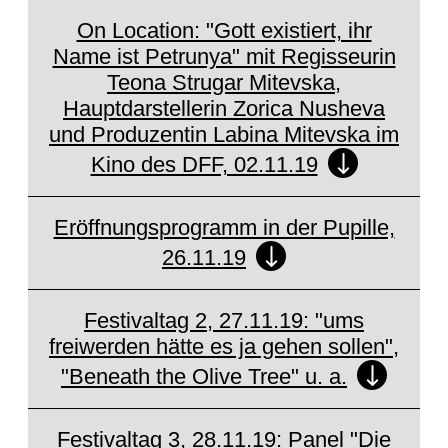
NEWSLETTER
On Location: "Gott existiert, ihr
Name ist Petrunya" mit Regisseurin
PRESS AREA
Teona Strugar Mitevska,
Hauptdarstellerin Zorica Nusheva
IMPRINT
und Produzentin Labina Mitevska im
Kino des DFF, 02.11.19
ARCHIVE
Eröffnungsprogramm in der Pupille,
26.11.19
COOKIES
de
en
Festivaltag 2, 27.11.19: "ums
freiwerden hätte es ja gehen sollen",
"Beneath the Olive Tree" u. a.
Festivaltag 3, 28.11.19: Panel "Die