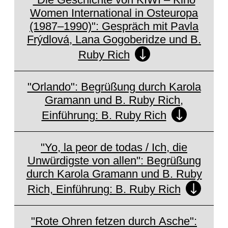
Women International in Osteuropa
(1987–1990)": Gespräch mit Pavla
Frýdlová, Lana Gogoberidze und B.
Set cookie to view
Ruby Rich
External Media (Vimeo)
"Orlando": Begrüßung durch Karola
Gramann und B. Ruby Rich,
Einführung: B. Ruby Rich
Set cookie to view
External Media (Vimeo)
"Yo, la peor de todas / Ich, die
Unwürdigste von allen": Begrüßung
durch Karola Gramann und B. Ruby
Rich, Einführung: B. Ruby Rich
Set cookie to view
External Media (Vimeo)
"Rote Ohren fetzen durch Asche":