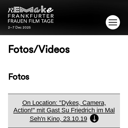
2–7 Dec 2025
2–7 Dec 2025
REMAKE
Fotos/Videos
PROGRAM
SERVICE
Fotos
PUBLICATIONS
RESTORATION
On Location: "Dykes, Camera,
Action!" mit Gast Su Friedrich im Mal
CONTACT
Seh'n Kino, 23.10.19