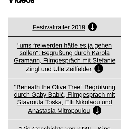
Videos
Festivaltrailer 2019
"ums freiwerden hätte es ja gehen
sollen": Begrüßung durch Karola
Gramann, Filmgespräch mit Stefanie
Zingl und Ulle Zeilfelder
Set cookie to view
External Media (Vimeo)
"Beneath the Olive Tree" Begrüßung
durch Gaby Babić, Filmgespräch mit
Stavroula Toska, Elli Nikolaou und
Anastasia Mitropoulou
Set cookie to view
External Media (Vimeo)
"Die Geschichte von KIWI – Kino