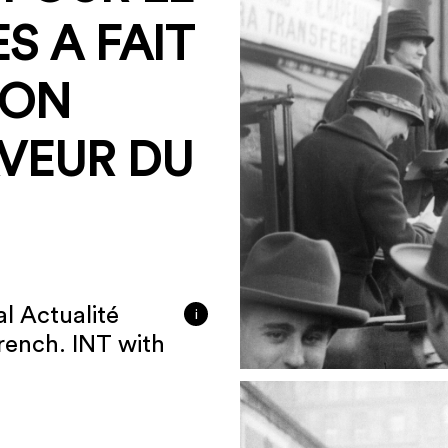
S A FAIT
ION
AVEUR DU
l Actualité
i
french. INT with