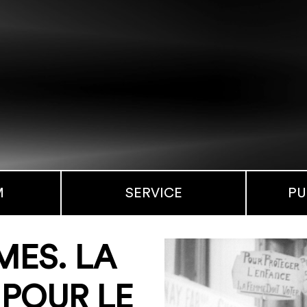
M
SERVICE
PU
MES. LA
 POUR LE