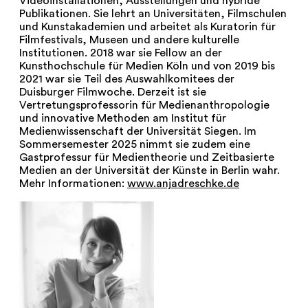
Videoinstallationen, Ausstellungen und hybride
NEWSLETTER
Publikationen. Sie lehrt an Universitäten, Filmschulen
und Kunstakademien und arbeitet als Kuratorin für
Filmfestivals, Museen und andere kulturelle
PRESSE
Institutionen. 2018 war sie Fellow an der
Kunsthochschule für Medien Köln und von 2019 bis
IMPRESSUM
2021 war sie Teil des Auswahlkomitees der
Duisburger Filmwoche. Derzeit ist sie
Vertretungsprofessorin für Medienanthropologie
ARCHIV
und innovative Methoden am Institut für
Medienwissenschaft der Universität Siegen. Im
Sommersemester 2025 nimmt sie zudem eine
Gastprofessur für Medientheorie und Zeitbasierte
Medien an der Universität der Künste in Berlin wahr.
Mehr Informationen:
www.anjadreschke.de
COOKIES
de
en