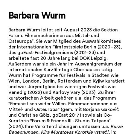
Barbara Wurm
Barbara Wurm leitet seit August 2023 die Sektion
Forum. Filmemacherinnen aus Mittel- und
Osteuropa“. Sie war Mitglied des Auswahlkomitees
der Internationalen Filmfestspiele Berlin (2020–23),
des goEast-Festivalgremiums (2012–23) und
arbeitete fast 20 Jahre lang bei DOK Leipzig.
Außerdem war sie ein Jahr im Auswahlgremium der
Internationalen Kurzfilmtage Oberhausen tätig.
Wurm hat Programme für Festivals in Städten wie
Wien, London, Berlin, Rotterdam und Kyjiw kuratiert
und war Jurymitglied bei wichtigen Festivals wie
Venedig (2022) und Karlovy Vary (2023). Zu ihrer
kuratorischen Arbeit gehören u.a. das Programm
"Feministisch wider Willen. Filmemacherinnen aus
Mittel- und Osteuropa" (gem. mit Borjana Gaković
und Christine Gölz, goEast 2017) sowie als Co-
Kuratorin "Forum & Friends III - Studio Tatyana“
(2024). Ihre Veröffentlichungen umfassen u.a.
Kurze
Begegnungen. Kira Muratovas Korotkie vstreči
, in: