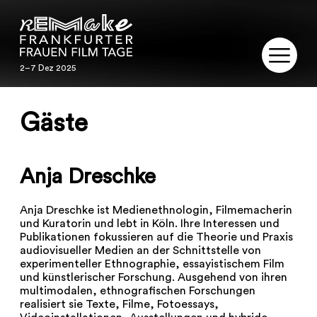
2–7 Dez 2025
2–7 Dez 2025
REMAKE
Gäste
PROGRAMM
Anja Dreschke
SERVICE
Anja Dreschke ist Medienethnologin, Filmemacherin
PUBLIKATIONEN
und Kuratorin und lebt in Köln. Ihre Interessen und
Publikationen fokussieren auf die Theorie und Praxis
RESTAURIERUNG
audiovisueller Medien an der Schnittstelle von
experimenteller Ethnographie, essayistischem Film
und künstlerischer Forschung. Ausgehend von ihren
KONTAKT
multimodalen, ethnografischen Forschungen
realisiert sie Texte, Filme, Fotoessays,