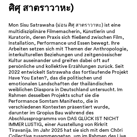
ศิศุ สาตราวาหะ)
Mon Sisu Satrawaha (ม่อน ศิศุ สาตราวาหะ) ist eine
multidisziplinäre Filmemacherin, Künstlerin und
Kuratorin, deren Praxis sich fließend zwischen Film,
Installation, Performance und Essen bewegt. Ihre
Arbeiten setzen sich mit Themen der Anthropologie,
interkulturellen Beziehungen und zeitgenössischer
Kultur auseinander und greifen dabei oft auf
persönliche und kollektive Erzählungen zurück. Seit
2022 entwickelt Satrawaha das fortlaufende Projekt
Have You Eaten?, das die politischen und
emotionalen Landschaften der thailändischen
weiblichen Diaspora in Deutschland untersucht. Im
Rahmen desselben Projekts schuf sie die
Performance Somtam Manifesto, die in
verschiedenen Kontexten präsentiert wurde,
darunter im Gropius Bau während des
Abschlussprogramms von DAS GLÜCK IST NICHT
IMMER LUSTIG, einer Ausstellung von Rirkrit
Tiravanija. Im Jahr 2025 hat sie sich mit dem Chōri
Collective zusammengetan, um im Rahmen des Live