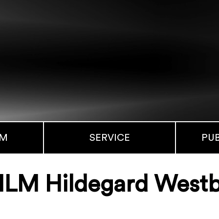
MM
SERVICE
PU
ILM Hildegard Westb