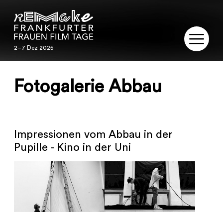
2–7 Dez 2025
2–7 Dez 2025
REMAKE
Fotogalerie Abbau
PROGRAMM
SERVICE
Impressionen vom Abbau in der
Pupille - Kino in der Uni
PUBLIKATIONEN
RESTAURIERUNG
KONTAKT