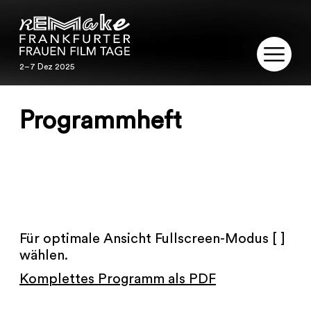
2–7 Dez 2025
2–7 Dez 2025
REMAKE
Programmheft
PROGRAMM
SERVICE
PUBLIKATIONEN
Für optimale Ansicht Fullscreen-Modus [ ]
RESTAURIERUNG
wählen.
Komplettes Programm als PDF
KONTAKT