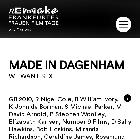
2–7 Dez 2025
2–7 Dez 2025
REMAKE
MADE IN DAGENHAM
PROGRAMM
WE WANT SEX
SERVICE
PUBLIKATIONEN
i
GB 2010, R Nigel Cole, B William Ivory,
K John de Borman, S Michael Parker, M
RESTAURIERUNG
David Arnold, P Stephen Woolley,
Elizabeth Karlsen, Number 9 Films, D Sally
KONTAKT
Hawkins, Bob Hoskins, Miranda
Richardson, Geraldine James, Rosamund