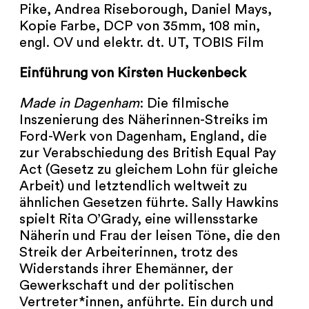
NEWSLETTER
Pike, Andrea Riseborough, Daniel Mays,
Kopie Farbe, DCP von 35mm, 108 min,
PRESSE
engl. OV und elektr. dt. UT, TOBIS Film
Einführung von Kirsten Huckenbeck
IMPRESSUM
Made in Dagenham
: Die filmische
ARCHIV
Inszenierung des Näherinnen-Streiks im
Ford-Werk von Dagenham, England, die
zur Verabschiedung des British Equal Pay
Act (Gesetz zu gleichem Lohn für gleiche
Arbeit) und letztendlich weltweit zu
COOKIES
de
en
ähnlichen Gesetzen führte. Sally Hawkins
spielt Rita O’Grady, eine willensstarke
Näherin und Frau der leisen Töne, die den
Streik der Arbeiterinnen, trotz des
Widerstands ihrer Ehemänner, der
Gewerkschaft und der politischen
Vertreter*innen, anführte. Ein durch und