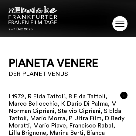
2–7 Dez 2025
2–7 Dez 2025
REMAKE
PIANETA VENERE
PROGRAMM
DER PLANET VENUS
SERVICE
PUBLIKATIONEN
i
I 1972, R Elda Tattoli, B Elda Tattoli,
Marco Bellocchio, K Dario Di Palma, M
RESTAURIERUNG
Norman Cipriani, Stelvio Cipriani, S Elda
Tattoli, Mario Morra, P Ultra Film, D Bedy
KONTAKT
Moratti, Mario Piave, Francisco Rabal,
Lilla Brignone, Marina Berti, Bianca