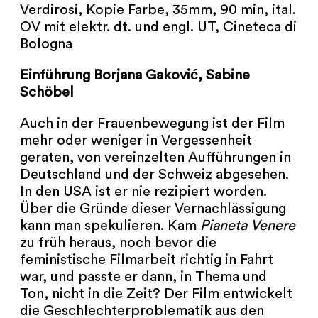
NEWSLETTER
Verdirosi, Kopie Farbe, 35mm, 90 min, ital.
OV mit elektr. dt. und engl. UT, Cineteca di
PRESSE
Bologna
Einführung Borjana Gaković, Sabine
IMPRESSUM
Schöbel
ARCHIV
Auch in der Frauenbewegung ist der Film
mehr oder weniger in Vergessenheit
geraten, von vereinzelten Aufführungen in
Deutschland und der Schweiz abgesehen.
In den USA ist er nie rezipiert worden.
COOKIES
de
en
Über die Gründe dieser Vernachlässigung
kann man spekulieren. Kam
Pianeta Venere
zu früh heraus, noch bevor die
feministische Filmarbeit richtig in Fahrt
war, und passte er dann, in Thema und
Ton, nicht in die Zeit? Der Film entwickelt
die Geschlechterproblematik aus den