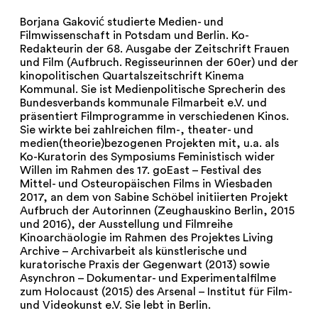
Borjana Gaković studierte Medien- und
Filmwissenschaft in Potsdam und Berlin. Ko-
Redakteurin der 68. Ausgabe der Zeitschrift Frauen
und Film (Aufbruch. Regisseurinnen der 60er) und der
kinopolitischen Quartalszeitschrift Kinema
Kommunal. Sie ist Medienpolitische Sprecherin des
Bundesverbands kommunale Filmarbeit e.V. und
präsentiert Filmprogramme in verschiedenen Kinos.
Sie wirkte bei zahlreichen film-, theater- und
medien(theorie)bezogenen Projekten mit, u.a. als
Ko-Kuratorin des Symposiums Feministisch wider
Willen im Rahmen des 17. goEast – Festival des
Mittel- und Osteuropäischen Films in Wiesbaden
2017, an dem von Sabine Schöbel initiierten Projekt
Aufbruch der Autorinnen (Zeughauskino Berlin, 2015
und 2016), der Ausstellung und Filmreihe
Kinoarchäologie im Rahmen des Projektes Living
Archive – Archivarbeit als künstlerische und
kuratorische Praxis der Gegenwart (2013) sowie
Asynchron – Dokumentar- und Experimentalfilme
zum Holocaust (2015) des Arsenal – Institut für Film-
und Videokunst e.V. Sie lebt in Berlin.