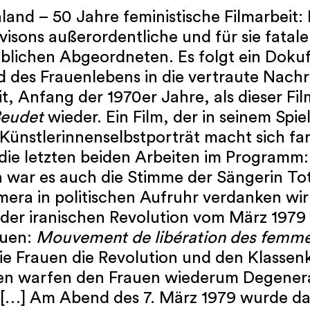
land – 50 Jahre feministische Filmarbei
sons außerordentliche und für sie fatale
lichen Abgeordneten. Es folgt ein Dokufi
des Frauenlebens in die vertraute Nachr
it, Anfang der 1970er Jahre, als dieser Fi
Beudet
wieder. Ein Film, der in seinem Spie
 Künstlerinnenselbstporträt macht sich fa
ie letzten beiden Arbeiten im Programm: 
war es auch die Stimme der Sängerin Toto
era in politischen Aufruhr verdanken wir
er iranischen Revolution vom März 1979 
auen:
Mouvement de libération des femmes
e Frauen die Revolution und den Klassenk
amisten warfen den Frauen wiederum Degener
 […] Am Abend des 7. März 1979 wurde da