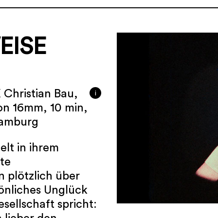
ISE
 Christian Bau,
i
on 16mm, 10 min,
 Hamburg
elt in ihrem
te
 plötzlich über
önliches Unglück
sellschaft spricht: