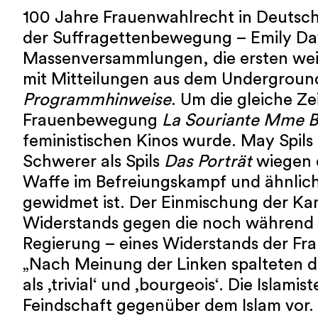
100 Jahre Frauenwahlrecht in Deutsch
der Suffragettenbewegung – Emily Davi
Massenversammlungen, die ersten weib
mit Mitteilungen aus dem Underground 
Programmhinweise
. Um die gleiche Ze
Frauenbewegung
La Souriante Mme 
feministischen Kinos wurde. May Spils
Schwerer als Spils
Das Porträt
wiegen d
Waffe im Befreiungskampf und ähnlich 
gewidmet ist. Der Einmischung der Kam
Widerstands gegen die noch während d
Regierung – eines Widerstands der Fr
„Nach Meinung der Linken spalteten di
als ‚trivial‘ und ‚bourgeois‘. Die Isl
Feindschaft gegenüber dem Islam vor.