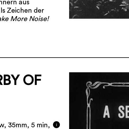
nnern aus
ls Zeichen der
ke More Noise!
RBY OF
/w, 35mm, 5 min,
i