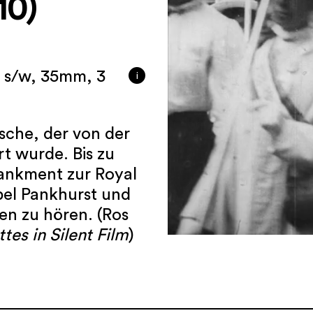
10)
e s/w, 35mm, 3
i
sche, der von der
t wurde. Bis zu
ankment zur Royal
bel Pankhurst und
en zu hören. (Ros
es in Silent Film
)