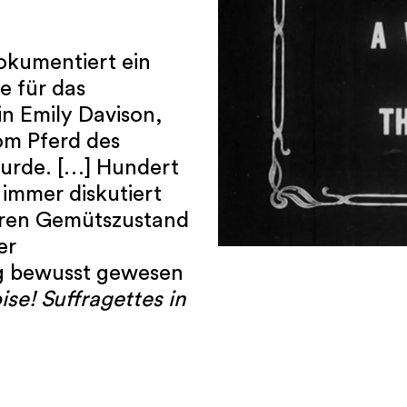
okumentiert ein
e für das
in Emily Davison,
om Pferd des
wurde. […] Hundert
immer diskutiert
ihren Gemütszustand
er
ag bewusst gewesen
e! Suffragettes in