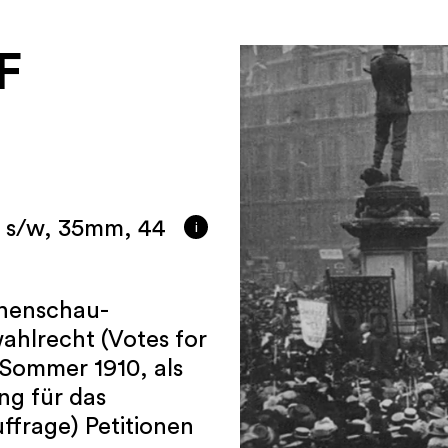
F
e s/w, 35mm, 44
i
chenschau-
ahlrecht (Votes for
Sommer 1910, als
ng für das
ffrage) Petitionen