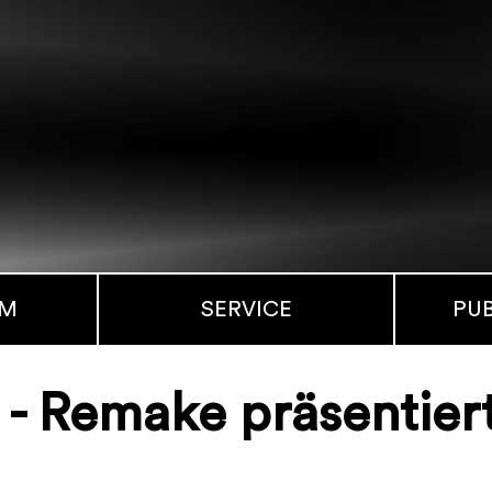
MM
SERVICE
PU
 Remake präsentiert 