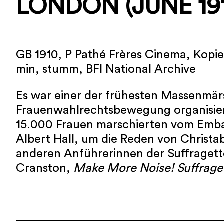
LONDON (JUNE 19
GB 1910, P Pathé Frères Cinema, Kopi
min, stumm, BFI National Archive
Es war einer der frühesten Massenmär
Frauenwahlrechtsbewegung organisier
15.000 Frauen marschierten vom Emb
Albert Hall, um die Reden von Christa
anderen Anführerinnen der Suffragett
Cranston,
Make More Noise! Suffragett