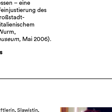
essen – eine
einjustierung des
roßstadt-
italienischem
 Wurm,
museum,
Mai 2006).
s
ftlerin, Slawistin,