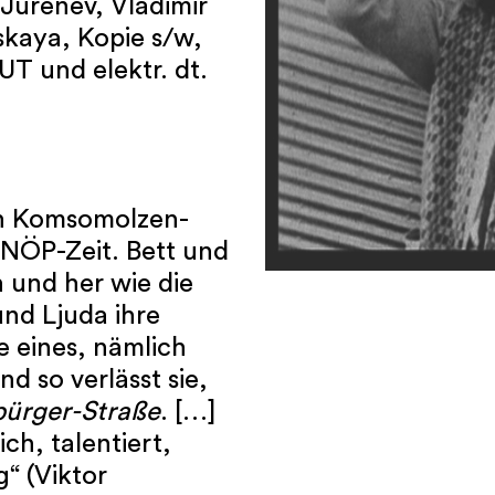
Jurenev, Vladimir
skaya, Kopie s/w,
T und elektr. dt.
ein Komsomolzen-
 NÖP-Zeit. Bett und
 und her wie die
und Ljuda ihre
ie eines, nämlich
 so verlässt sie,
bürger-Straße
. […]
ch, talentiert,
“ (Viktor