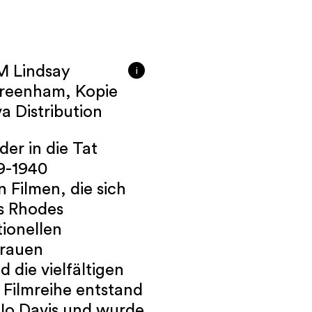
M Lindsay
i
 Greenham, Kopie
a Distribution
der in die Tat
9-1940
n Filmen, die sich
is Rhodes
tionellen
Frauen
 die vielfältigen
Filmreihe entstand
 Jo Davis und wurde