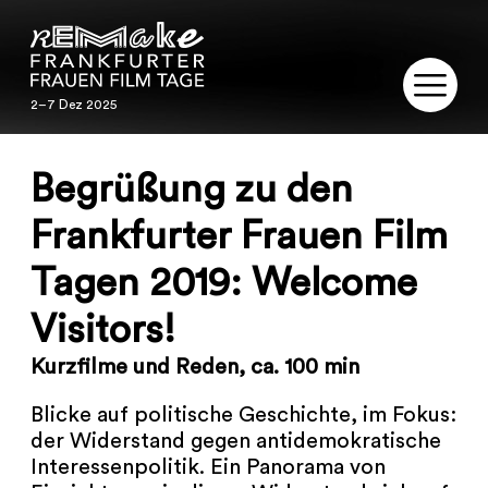
2–7 Dez 2025
2–7 Dez 2025
REMAKE
Begrüßung zu den
PROGRAMM
Frankfurter Frauen Film
Tagen 2019: Welcome
SERVICE
Visitors!
PUBLIKATIONEN
Kurzfilme und Reden, ca. 100 min
RESTAURIERUNG
Blicke auf politische Geschichte, im Fokus:
der Widerstand gegen antidemokratische
KONTAKT
Interessenpolitik. Ein Panorama von