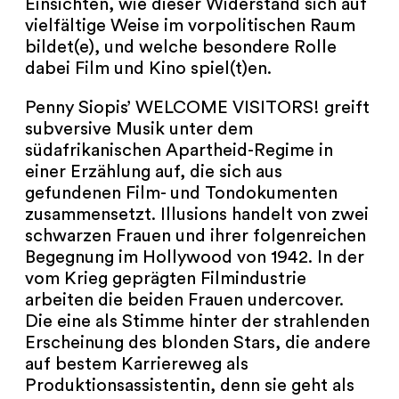
Einsichten, wie dieser Widerstand sich auf
NEWSLETTER
vielfältige Weise im vorpolitischen Raum
bildet(e), und welche besondere Rolle
PRESSE
dabei Film und Kino spiel(t)en.
IMPRESSUM
Penny Siopis’ WELCOME VISITORS! greift
subversive Musik unter dem
ARCHIV
südafrikanischen Apartheid-Regime in
einer Erzählung auf, die sich aus
gefundenen Film- und Tondokumenten
zusammensetzt. Illusions handelt von zwei
schwarzen Frauen und ihrer folgenreichen
COOKIES
de
en
Begegnung im Hollywood von 1942. In der
vom Krieg geprägten Filmindustrie
arbeiten die beiden Frauen undercover.
Die eine als Stimme hinter der strahlenden
Erscheinung des blonden Stars, die andere
auf bestem Karriereweg als
Produktionsassistentin, denn sie geht als