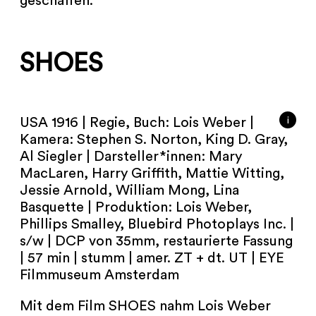
geschaffen.
NEWSLETTER
PRESSE
SHOES
IMPRESSUM
ARCHIV
i
USA 1916 | Regie, Buch: Lois Weber |
Kamera: Stephen S. Norton, King D. Gray,
Al Siegler | Darsteller*innen: Mary
MacLaren, Harry Griffith, Mattie Witting,
Jessie Arnold, William Mong, Lina
COOKIES
de
en
Basquette | Produktion: Lois Weber,
Phillips Smalley, Bluebird Photoplays Inc. |
s/w | DCP von 35mm, restaurierte Fassung
| 57 min | stumm | amer. ZT + dt. UT | EYE
Filmmuseum Amsterdam
Mit dem Film SHOES nahm Lois Weber