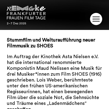
2–7 Dez 2025
2–7 Dez 2025
REMAKE
Stummfilm und Welturaufführung neuer
Filmmusik zu SHOES
PROGRAMM
Im Auftrag der Kinothek Asta Nielsen e.V.
SERVICE
hat die international renommierte
Komponistin Maud Nelissen eine Musik für
PUBLIKATIONEN
drei Musiker*innen zum Film SHOES (1916)
geschrieben. Lois Weber, berühmteste
unter den frühen US-amerikanischen
RESTAURIERUNG
Regisseurinnen, hat einen bewegenden
Film über die soziale Not, die Sehnsüchte
KONTAKT
und Träume eines „Ladenmädchens“