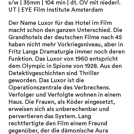
s/w | 35mm | 104 min | dt. OV mit niederl.
NEWSLETTER
UT | EYE Film Institute Amsterdam
PRESSE
Der Name Luxor für das Hotel im Film
macht schon den ganzen Unterschied. Die
IMPRESSUM
Grandhotels der deutschen Filme nach 45
haben nicht mehr Vorkriegsniveau, aber in
ARCHIV
Fritz Langs Dramaturgie immer noch deren
Funktion. Das Luxor von 1960 entspricht
dem Olympic in Spione von 1928. Aus den
Detektivgeschichten sind Thriller
geworden. Das Luxor ist die
COOKIES
de
en
Operationszentrale des Verbrechens.
Verfolger und Verfolgte wohnen in einem
Haus. Die Frauen, als Köder eingesetzt,
erweisen sich als unberechenbar und
pervertieren das System. Lang
rechtfertigte den Film einem Freund
gegenüber, der die dämonische Aura