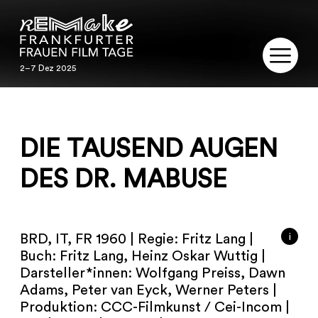
2–7 Dez 2025
2–7 Dez 2025
REMAKE
DIE TAUSEND AUGEN
PROGRAMM
DES DR. MABUSE
SERVICE
PUBLIKATIONEN
i
BRD, IT, FR 1960 | Regie: Fritz Lang |
RESTAURIERUNG
Buch: Fritz Lang, Heinz Oskar Wuttig |
Darsteller*innen: Wolfgang Preiss, Dawn
KONTAKT
Adams, Peter van Eyck, Werner Peters |
Produktion: CCC-Filmkunst / Cei-Incom |