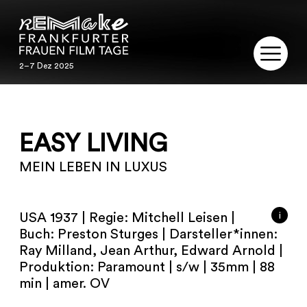
2–7 Dez 2025
2–7 Dez 2025
REMAKE
EASY LIVING
PROGRAMM
MEIN LEBEN IN LUXUS
SERVICE
PUBLIKATIONEN
i
USA 1937 | Regie: Mitchell Leisen |
Buch: Preston Sturges | Darsteller*innen:
RESTAURIERUNG
Ray Milland, Jean Arthur, Edward Arnold |
Produktion: Paramount | s/w | 35mm | 88
KONTAKT
min | amer. OV