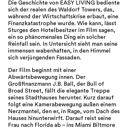
NEWSLETTER
Die Geschichte von EASY LIVING bediente
sich der realen des Waldorf Towers, das,
während der Wirtschaftskrise erbaut, eine
PRESSE
Finanzkatastrophe wurde. Wie kann, lässt
Sturges den Hotelbesitzer im Film sagen,
IMPRESSUM
ein so phänomenales Ding ein solcher
Reinfall sein. In Untersicht sieht man seine
ARCHIV
immensen wabenhaften, in den Himmel
sich verjüngenden Fassaden.
Der Film beginnt mit einer
Abwärtsbewegung innen. Der
COOKIES
de
en
Großfinanzmann J.B. Ball, der Bull of
Broad Street, fällt die elegante Treppe
seines Stadthauses herunter. Kurz darauf
folgt eine Kamerabewegung außen einem
Nerzmantel, den er, in Rage, vom Dach des
Hauses hinunterwirft. Darauf reist seine
Frau nach Florida ab – ins Miami Biltmore