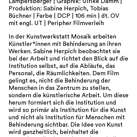
Lampersberger | Graphik: Ulrike Damm |
NEWSLETTER
Produktion: Sabine Herpich, Tobias
Büchner | Farbe | DCP | 106 min | dt. OV
PRESSE
mit engl. UT | Peripher Filmverleih
IMPRESSUM
In der Kunstwerkstatt Mosaik arbeiten
Künstler*innen mit Behinderung an ihren
ARCHIV
Werken. Sabine Herpich beobachtet sie
bei der Arbeit und richtet den Blick auf die
Institution selbst, auf die Abläufe, das
Personal, die Räumlichkeiten. Dem Film
gelingt es, nicht die Behinderung der
COOKIES
de
en
Menschen in das Zentrum zu stellen,
sondern die künstlerische Arbeit. Um diese
herum formiert sich die Institution und
wird so primär als Institution für die Kunst
und nicht als Institution für Menschen mit
Behinderung sichtbar. Die Idee von Kunst
wird ganzheitlich, beinhaltet die