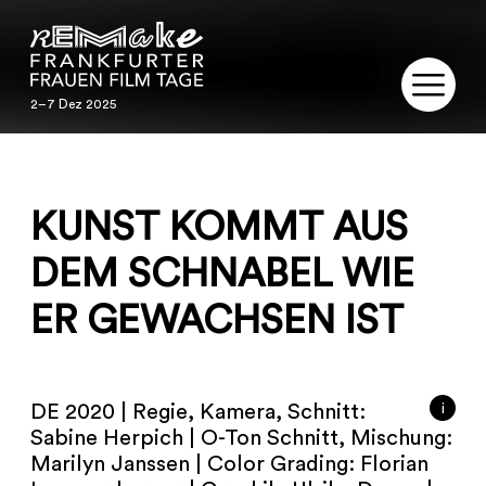
2–7 Dez 2025
2–7 Dez 2025
REMAKE
KUNST KOMMT AUS
PROGRAMM
DEM SCHNABEL WIE
SERVICE
ER GEWACHSEN IST
PUBLIKATIONEN
RESTAURIERUNG
i
DE 2020 | Regie, Kamera, Schnitt:
Sabine Herpich | O-Ton Schnitt, Mischung:
KONTAKT
Marilyn Janssen | Color Grading: Florian