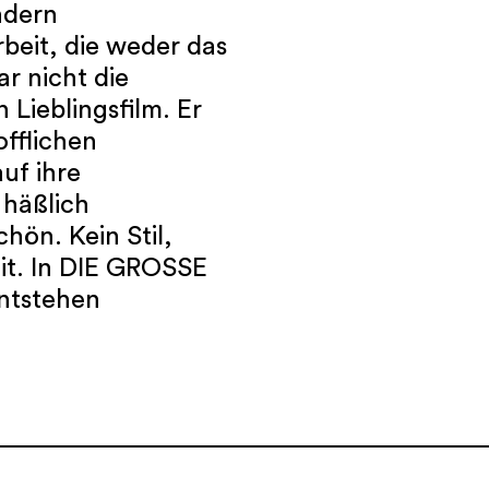
ndern
beit, die weder das
r nicht die
 Lieblingsfilm. Er
offlichen
uf ihre
häßlich
hön. Kein Stil,
eit. In DIE GROSSE
ntstehen