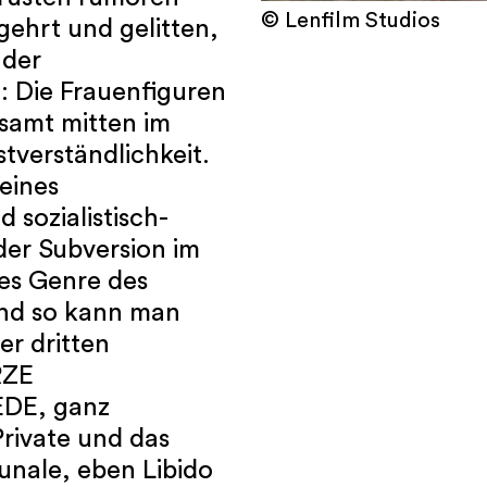
© Lenfilm Studios
gehrt und gelitten,
 der
 Die Frauenfiguren
esamt mitten im
tverständlichkeit.
 eines
 sozialistisch-
 der Subversion im
ues Genre des
Und so kann man
er dritten
RZE
DE, ganz
Private und das
unale, eben Libido