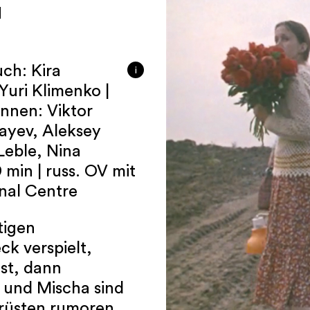
N
uch: Kira
i
Yuri Klimenko |
innen: Viktor
dayev, Aleksey
Leble, Nina
min | russ. OV mit
nal Centre
tigen
ck verspielt,
hst, dann
j und Mischa sind
rüsten rumoren