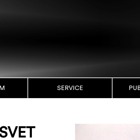
MM
SERVICE
PU
 SVET