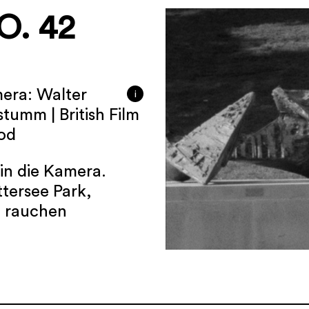
O. 42
mera: Walter
i
stumm | British Film
ood
 in die Kamera.
tersee Park,
d rauchen