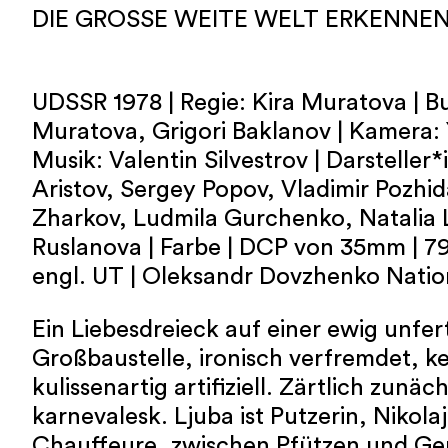
DIE GROSSE WEITE WELT ERKENNE
UDSSR 1978 | Regie: Kira Muratova | B
Muratova, Grigori Baklanov | Kamera: 
Musik: Valentin Silvestrov | Darsteller*
Aristov, Sergey Popov, Vladimir Pozhi
Zharkov, Ludmila Gurchenko, Natalia 
Ruslanova | Farbe | DCP von 35mm | 79 
engl. UT | Oleksandr Dovzhenko Natio
Ein Liebesdreieck auf einer ewig unfer
Großbaustelle, ironisch verfremdet, ke
kulissenartig artifiziell. Zärtlich zunäc
karnevalesk. Ljuba ist Putzerin, Nikola
Chauffeure, zwischen Pfützen und Ge