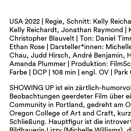
USA 2022 | Regie, Schnitt: Kelly Reich
Kelly Reichardt, Jonathan Raymond |
Christopher Blauvelt | Ton: Daniel Tim
Ethan Rose | Darsteller*innen: Michell
Chau, Judd Hirsch, André Benjamin, H
Amanda Plummer | Produktion: FilmSci
Farbe | DCP | 108 min | engl. OV | Park
SHOWING UP ist ein zärtlich-humorvoll
Beobachtungen geerdeter Film über ei
Community in Portland, gedreht am O
Oregon College of Art and Craft, kurz
Schließung. Hauptfigur ist die introver
Bildhauerin Lizzy (Michelle Williams), 