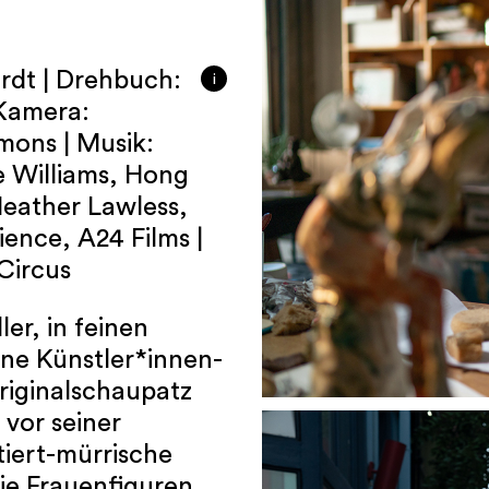
ardt | Drehbuch:
i
 Kamera:
mons | Musik:
e Williams, Hong
eather Lawless,
ence, A24 Films |
 Circus
er, in feinen
ne Künstler*innen-
riginalschaupatz
 vor seiner
tiert-mürrische
die Frauenfiguren