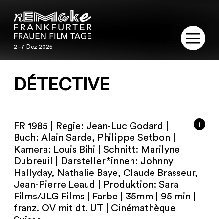
2–7 Dez 2025
2–7 Dez 2025
REMAKE
DÉTECTIVE
PROGRAMM
SERVICE
i
FR 1985 | Regie: Jean-Luc Godard |
Buch: Alain Sarde, Philippe Setbon |
PUBLIKATIONEN
Kamera: Louis Bihi | Schnitt: Marilyne
Dubreuil | Darsteller*innen: Johnny
Hallyday, Nathalie Baye, Claude Brasseur,
RESTAURIERUNG
Jean-Pierre Leaud | Produktion: Sara
Films/JLG Films | Farbe | 35mm | 95 min |
KONTAKT
franz. OV mit dt. UT | Cinémathèque