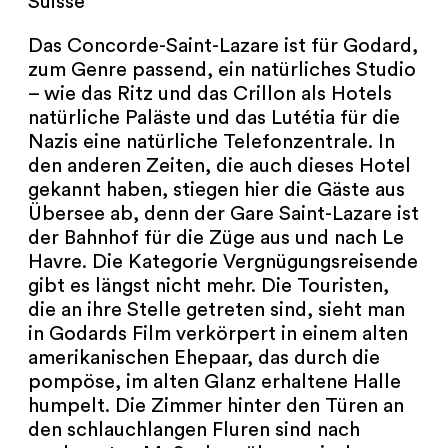
Suisse
NEWSLETTER
Das Concorde-Saint-Lazare ist für Godard,
PRESSE
zum Genre passend, ein natürliches Studio
– wie das Ritz und das Crillon als Hotels
IMPRESSUM
natürliche Paläste und das Lutétia für die
Nazis eine natürliche Telefonzentrale. In
ARCHIV
den anderen Zeiten, die auch dieses Hotel
gekannt haben, stiegen hier die Gäste aus
Übersee ab, denn der Gare Saint-Lazare ist
der Bahnhof für die Züge aus und nach Le
Havre. Die Kategorie Vergnügungsreisende
COOKIES
de
en
gibt es längst nicht mehr. Die Touristen,
die an ihre Stelle getreten sind, sieht man
in Godards Film verkörpert in einem alten
amerikanischen Ehepaar, das durch die
pompöse, im alten Glanz erhaltene Halle
humpelt. Die Zimmer hinter den Türen an
den schlauchlangen Fluren sind nach