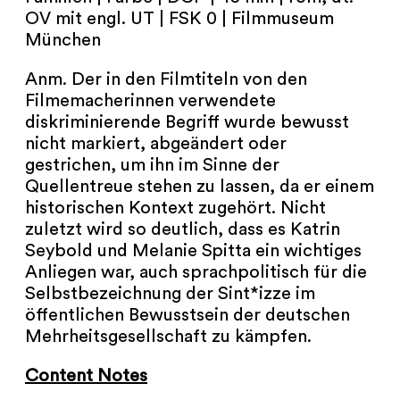
NEWSLETTER
OV mit engl. UT | FSK 0 | Filmmuseum
München
PRESSE
Anm. Der in den Filmtiteln von den
IMPRESSUM
Filmemacherinnen verwendete
diskriminierende Begriff wurde bewusst
nicht markiert, abgeändert oder
ARCHIV
gestrichen, um ihn im Sinne der
Quellentreue stehen zu lassen, da er einem
historischen Kontext zugehört. Nicht
zuletzt wird so deutlich, dass es Katrin
COOKIES
de
en
Seybold und Melanie Spitta ein wichtiges
Anliegen war, auch sprachpolitisch für die
Selbstbezeichnung der Sint*izze im
öffentlichen Bewusstsein der deutschen
Mehrheitsgesellschaft zu kämpfen.
Content Notes