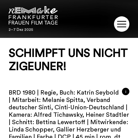
2–7 Dez 2025
2–7 Dez 2025
REMAKE
SCHIMPFT UNS NICHT
PROGRAMM
ZIGEUNER!
SERVICE
i
BRD 1980 | Regie, Buch: Katrin Seybold
PUBLIKATIONEN
| Mitarbeit: Melanie Spitta, Verband
deutscher Sinti, Cinti-Union-Deutschland |
RESTAURIERUNG
Kamera: Alfred Tichawsky, Heiner Stadtler
| Schnitt: Bettina Lewertoff | Mitwirkende:
KONTAKT
Linda Schopper, Gallier Herzberger und
Familien | Farbe | DCP | 45 min | rom, dt.