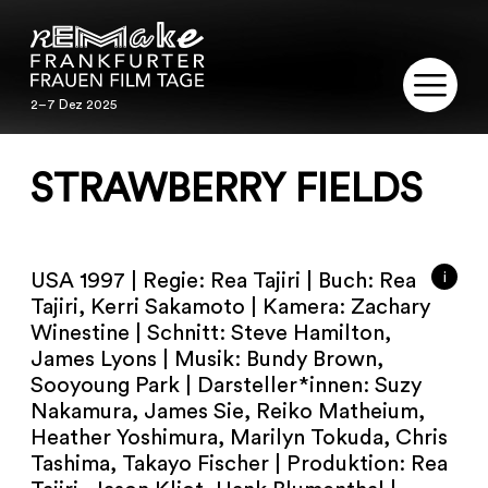
2–7 Dez 2025
2–7 Dez 2025
REMAKE
STRAWBERRY FIELDS
PROGRAMM
SERVICE
i
USA 1997 | Regie: Rea Tajiri | Buch: Rea
Tajiri, Kerri Sakamoto | Kamera: Zachary
PUBLIKATIONEN
Winestine | Schnitt: Steve Hamilton,
James Lyons | Musik: Bundy Brown,
Sooyoung Park | Darsteller*innen: Suzy
RESTAURIERUNG
Nakamura, James Sie, Reiko Matheium,
Heather Yoshimura, Marilyn Tokuda, Chris
KONTAKT
Tashima, Takayo Fischer | Produktion: Rea