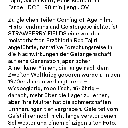
Tajiri, Jason Kliot, Hank Blumenthal |
NEWSLETTER
Farbe | DCP | 90 min | engl. OV
PRESSE
Zu gleichen Teilen Coming-of-Age-Film,
Historiendrama und Geistergeschichte, ist
IMPRESSUM
STRAWBERRY FIELDS eine von der
meisterhaften Erzählerin Rea Tajiri
ARCHIV
angeführte, narrative Forschungsreise in
die Nachwirkungen der Gefangenschaft
auf eine Generation japanischer
Amerikaner*innen, die lange nach dem
Zweiten Weltkrieg geboren wurden. In den
COOKIES
de
en
1970er Jahren verlangt Irene –
wissbegierig, rebellisch, 16-jährig –
danach, mehr über die Lager zu lernen,
aber ihre Mutter hat die schmerzhaften
Erinnerungen tief vergraben. Geleitet vom
Geist ihrer noch nicht lange verstorbenen
Schwester und einem einzigen alten Foto,