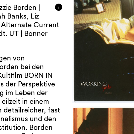
zzie Borden |
i
h Banks, Liz
: Alternate Current
dt. UT | Bonner
gen von
 Borden bei den
Kultfilm BORN IN
s der Perspektive
ag im Leben der
eilzeit in einem
 detailreicher, fast
ionalismus und den
titution. Borden