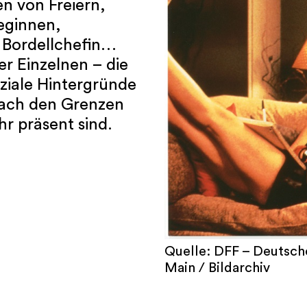
en von Freiern,
eginnen,
 Bordellchefin…
er Einzelnen – die
ziale Hintergründe
nach den Grenzen
r präsent sind.
Quelle: DFF – Deutsch
Main / Bildarchiv