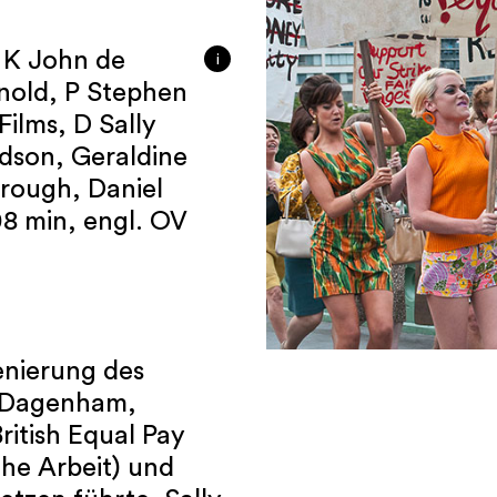
, K John de
i
nold, P Stephen
ilms, D Sally
dson, Geraldine
rough, Daniel
8 min, engl. OV
zenierung des
n Dagenham,
ritish Equal Pay
che Arbeit) und