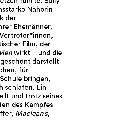
etzen führte. Sally
ensstarke Näherin
ik der
ihrer Ehemänner,
Vertreter*innen,
ischer Film, der
Men
wirkt – und die
geschönt darstellt:
hen, für
 Schule bringen,
 schlafen. Ein
ilt und trotz seines
sten des Kampfes
ffer,
Maclean’s
,