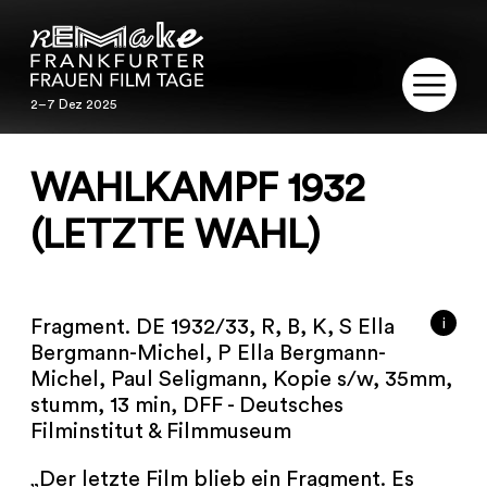
2–7 Dez 2025
2–7 Dez 2025
REMAKE
WAHLKAMPF 1932
PROGRAMM
(LETZTE WAHL)
SERVICE
i
Fragment. DE 1932/33, R, B, K, S Ella
PUBLIKATIONEN
Bergmann-Michel, P Ella Bergmann-
Michel, Paul Seligmann, Kopie s/w, 35mm,
RESTAURIERUNG
stumm, 13 min, DFF - Deutsches
Filminstitut & Filmmuseum
KONTAKT
„Der letzte Film blieb ein Fragment. Es