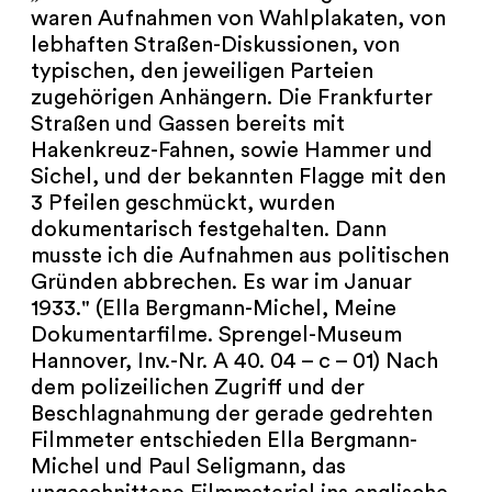
NEWSLETTER
waren Aufnahmen von Wahlplakaten, von
lebhaften Straßen-Diskussionen, von
PRESSE
typischen, den jeweiligen Parteien
zugehörigen Anhängern. Die Frankfurter
IMPRESSUM
Straßen und Gassen bereits mit
Hakenkreuz-Fahnen, sowie Hammer und
Sichel, und der bekannten Flagge mit den
ARCHIV
3 Pfeilen geschmückt, wurden
dokumentarisch festgehalten. Dann
musste ich die Aufnahmen aus politischen
Gründen abbrechen. Es war im Januar
COOKIES
de
en
1933." (Ella Bergmann-Michel, Meine
Dokumentarfilme. Sprengel-Museum
Hannover, Inv.-Nr. A 40. 04 – c – 01) Nach
dem polizeilichen Zugriff und der
Beschlagnahmung der gerade gedrehten
Filmmeter entschieden Ella Bergmann-
Michel und Paul Seligmann, das